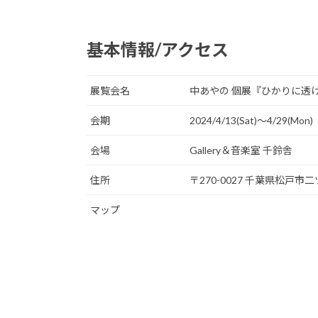
基本情報/アクセス
展覧会名
中あやの 個展『ひかりに透けて 
会期
2024/4/13(Sat)〜4/29(Mon)
会場
Gallery＆音楽室 千鈴舎
住所
〒270-0027 千葉県松戸市二
マップ