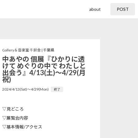
about
POST
Gallery＆音楽室 千鈴舎 |
千葉県
中あやの 個展『ひかりに透
けて めぐりの中で わたしと
出会う』4/13(土)～4/29(月
祝)
2024/4/13(Sat)〜4/29(Mon)
終了
▽見どころ
▽展覧会内容
▽基本情報/アクセス