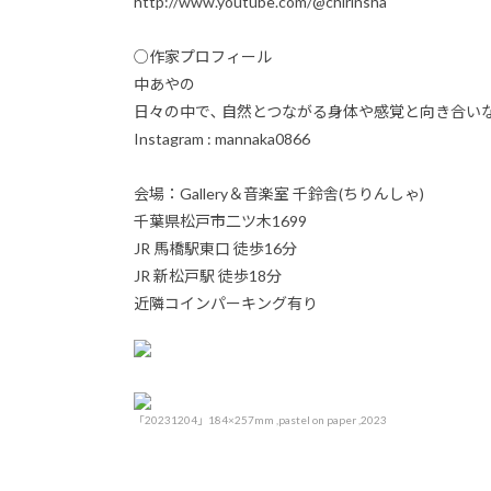
http://www.youtube.com/@chirinsha
○作家プロフィール
中あやの
日々の中で､ 自然とつながる身体や感覚と向き合い
Instagram : mannaka0866
会場：Gallery＆音楽室 千鈴舎(ちりんしゃ)
千葉県松戸市二ツ木1699
JR 馬橋駅東口 徒歩16分
JR 新松戸駅 徒歩18分
近隣コインパーキング有り
「20231204」184×257mm ,pastel on paper ,2023