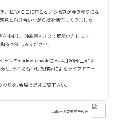
のき､ “私”がここに在るという感覚が浮き彫りにな
体や感覚と向き合いながら絵を制作してきました｡
を中心に､ 油彩画も加えて展示いたします。
痕跡をお楽しみください｡
のmorimoto naokiさん､4月20日(土)に木
演奏と､それに合わせた作家によるライブドロー
交わりを､会場で是非ご覧下さい｡
Gallery＆音楽室 千鈴舎