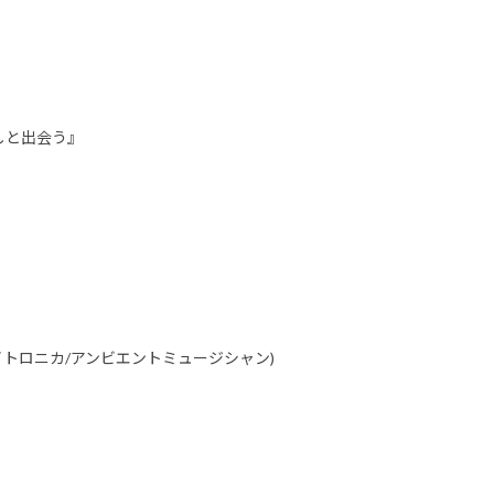
しと出会う』
ニカ/トイトロニカ/アンビエントミュージシャン)
。