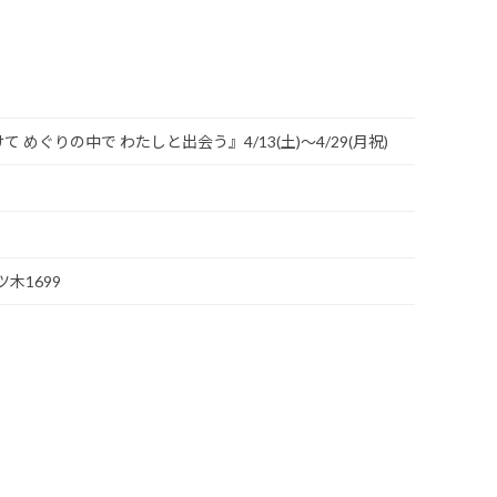
めぐりの中で わたしと出会う』4/13(土)～4/29(月祝)
ツ木1699