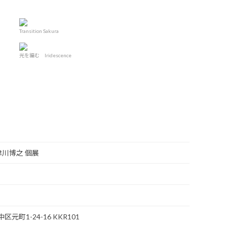
Transition Sakura
光を編む Iridescence
e 中津川博之 個展
区元町1-24-16 KKR101