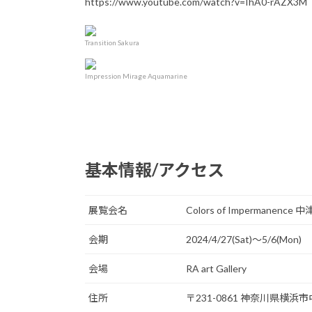
https://www.youtube.com/watch?v=IhA0-rAZX3M
Transition Sakura
Impression Mirage Aquamarine
基本情報/アクセス
展覧会名
Colors of Impermanenc
会期
2024/4/27(Sat)〜5/6(Mon)
会場
RA art Gallery
住所
〒231-0861 神奈川県横浜市中