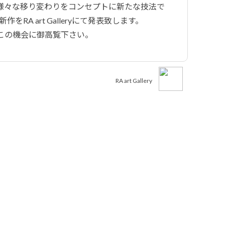
様々な移り変わりをコンセプトに新たな技法で
作をRA art Galleryにて発表致します。
この機会に御高覧下さい。
RA art Gallery