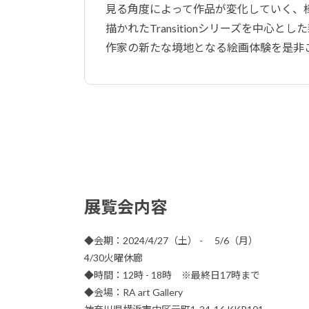
見る角度によって作品が変化していく、
描かれたTransitionシリーズを中心とした新
作家の新たな境地となる絵画体験を是非
展覧会内容
◆会期：2024/4/27（土） - 5/6（月）
4/30火曜休廊
◆時間：12時 - 18時 ※最終日17時まで
◆会場：RA art Gallery