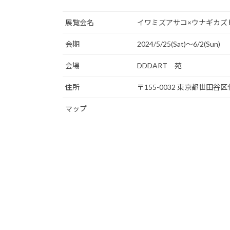
展覧会名
イワミズアサコ×ウナギカズヒロ作品
会期
2024/5/25(Sat)〜6/2(Sun)
会場
DDDART 苑
住所
〒155-0032 東京都世田谷区代
マップ