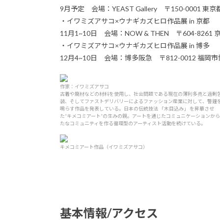
9月予定 会場：YEAST Gallery 〒150-0001 
・イワミズアサコ×ウナギカズヒロ作品展 in 京都
11月1~10日 会場：NOW & THEN​​ ​​〒604-8
・イワミズアサコ×ウナギカズヒロ作品展 in 博多
12月4~10日 会場：博多阪急 〒812-0012 福岡
作家：イワミズアサコ
古着や廃材などの材料を使用し、社会問題である現在の薄利多売と過剰
装、そしてファストデリバリーによるファッション産業に対して、警鐘
鳴らす作品を発表している。日本の伝統技法 「木目込み」 を昇華させ
た“キメコミアート”の生みの親。アートを通じたコミュニケーションか
たなコミュニティを作る循環型のアーティスト活動を続けている。
キメコミアート作品（イワミズアサコ）
基本情報/アクセス