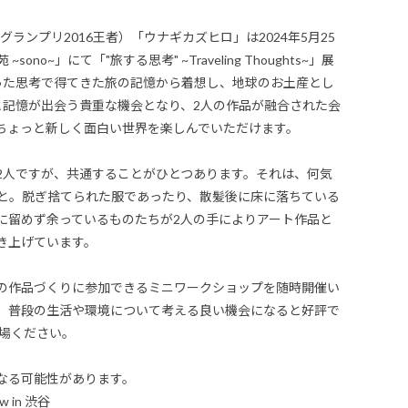
グランプリ2016王者）「ウナギカズヒロ」は2024年5月25
ono~​​」にて「"旅する思考" ~Traveling Thoughts~」展
った思考で得てきた旅の記憶から着想し、地球のお土産とし
と記憶が出会う貴重な機会となり、2人の作品が融合された会
ちょっと新しく面白い世界を楽しんでいただけます。
2人ですが、共通することがひとつあります。それは、何気
と。脱ぎ捨てられた服であったり、散髪後に床に落ちている
に留めず余っているものたちが2人の手によりアート作品と
き上げています。
の作品づくりに参加できるミニワークショップを随時開催い
、普段の生活や環境について考える良い機会になると好評で
ご来場ください。
る可能性があります。​​
 in 渋谷