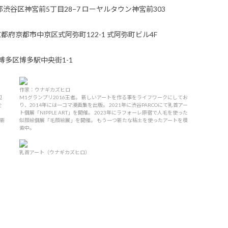
東京都渋谷区神宮前5丁目28−7 ローヤルタウン神宮前303​​
261 京都府京都市中京区式阿弥町122-1 式阿弥町ビル4F​​
市博多区博多駅中央街1-1
作家：ウナギカズヒロ
包
M1グランプリ2016王者。 新しいアートを作る事をライフワークにしてお
を
り、2014年には一コマ漫画集を出版。 2021年に渋谷PARCOにて乳首アー
ト個展「NIPPLE ART」を開催。 2023年にラフォーレ原宿で人毛を使った
ら新
似顔絵個展「毛顔絵展」を開催。 もう一つ新たな粘土を使ったアートを模
索中。
乳首アート（ウナギカズヒロ）