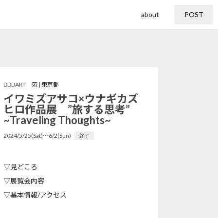
about
POST
DDDART 苑 |
東京都
イワミズアサコ×ウナギカズ
ヒロ作品展 ”旅する思考”
~Traveling Thoughts~
2024/5/25(Sat)〜6/2(Sun)
終了
▽見どころ
▽展覧会内容
▽基本情報/アクセス