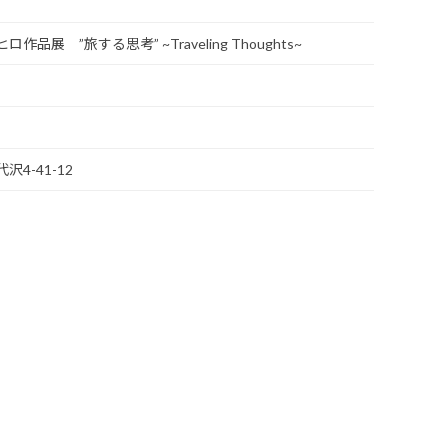
展 ”旅する思考” ~Traveling Thoughts~
沢4-41-12