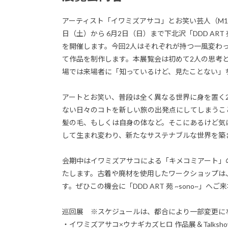
アーティスト「イワミズアサコ」と​​お笑い芸人（M1
日（土）から 6月2日（日）​​まで下北沢「DDD ART 苑 ~s
を開催します。今回2人はそれぞれが持つ一風変わ
て作品を制作します。本展覧会は初めて2人の思考
場では来場者に「知っているけど、見たことない」
アートとお笑い、普段は全く異なる世界に身を置く
ない日々のコトを新しい旅の出発点にしてしまうこ
髪の毛、もしくは自身の体など。そこにあるけど気
して生まれ変わり、新たなサステナブルな世界を築
会期中はイワミズアサコによる「キメコミアート」
たします。古着や廃材を使用したワークショップは
す。ぜひこの機会に「DDD ART 苑 ~sono~​​」へ
巡回展 ※スケジュールは、都合により一部変更にな
・イワミズアサコ×ウナギカズヒロ 作品展＆Talkshow