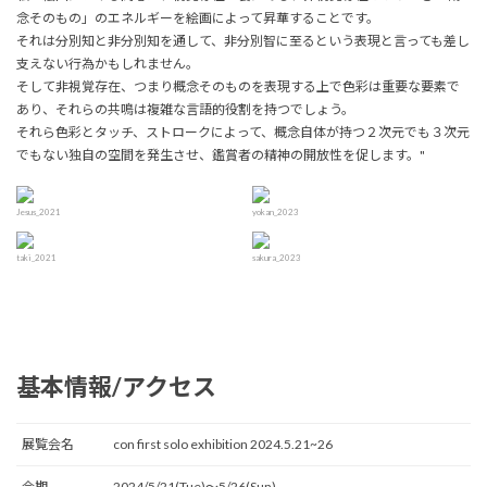
念そのもの」のエネルギーを絵画によって昇華することです。
それは分別知と非分別知を通して、非分別智に至るという表現と言っても差し
支えない行為かもしれません。
そして非視覚存在、つまり概念そのものを表現する上で色彩は重要な要素で
あり、それらの共鳴は複雑な言語的役割を持つでしょう。
それら色彩とタッチ、ストロークによって、概念自体が持つ２次元でも３次元
でもない独自の空間を発生させ、鑑賞者の精神の開放性を促します。"
Jesus_2021
yokan_2023
taki_2021
sakura_2023
基本情報/アクセス
展覧会名
con first solo exhibition 2024.5.21~26
会期
2024/5/21(Tue)〜5/26(Sun)