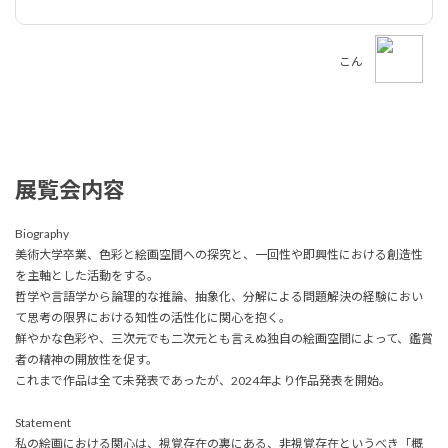
こん
展覧会内容
Biography
美術大学卒業、色彩と絵画空間への探究と、一回性や即興性における創造性
を主軸とした活動をする。
哲学や言語学から論理的な推論、抽象化、分解による問題解決の経験におい
て思考の限界における知性の活性化に関心を抱く。
鮮やかな色彩や、三次元でも二次元とも言えぬ独自の絵画空間によって、鑑賞
者の精神の開放性を促す。
これまで作品は全て未発表であったが、2024年より作品発表を開始。
Statement
私の絵画における関心は、視覚存在の裏にある、非視覚存在というべき「概