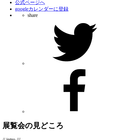
公式ページへ
googleカレンダーに登録
share
展覧会の見どころ
// intro ///