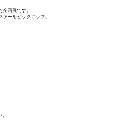
た企画展です。
ラファーをピックアップ。
い。