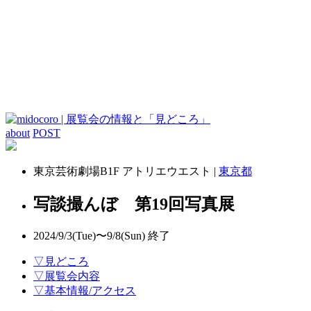
about
POST
東京芸術劇場B1F アトリエウエスト |
東京都
写談撮んぼ 第19回写真展
2024/9/3(Tue)〜9/8(Sun)
終了
▽見どころ
▽展覧会内容
▽基本情報/アクセス