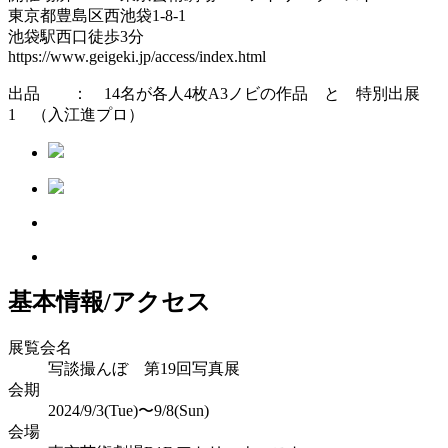
東京都豊島区西池袋1-8-1
池袋駅西口徒歩3分
https://www.geigeki.jp/access/index.html
出品 ： 14名が各人4枚A3ノビの作品 と 特別出展
1 （入江進プロ）
基本情報/アクセス
展覧会名
写談撮んぼ 第19回写真展
会期
2024/9/3(Tue)〜9/8(Sun)
会場