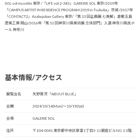
SOL sol musette 東京 /「LIFE vol.2-3#3」GARERIE SOL 東京/2019年
「CAMPUS ARTIST IN RESIDENCE PROGRAM 2019 in Tsukuba」茨城 /2017年
「CONTACT2」Azabujuban Gallery 東京/「第 13 回企画展 七美解」倉敷玉島
遊美工房 岡山/2016年「第 52 回神奈川県美術展 立体部門」入選 神奈川県民ホ
ール 神奈川
基本情報/アクセス
展覧会名
矢野晋次「ABOUT BLUE」
会期
2024/10/14(Mon)〜10/19(Sat)
会場
GALERIE SOL
住所
〒104-0041 東京都中央区新富1丁目3-11銀座ビルNO.1 3階