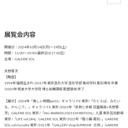
展覧会内容
開催日：2024年10月14日(月)〜19日(土)
時間：11:00〜19:00 (最終日は17:00迄)
会場：GALERIE SOL
矢野晋次
【略歴】
1994年 福岡生まれ /2017年 東京造形大学 造形学部 美術学科 彫刻専攻 卒業
/2020年 筑波大学大学院 博士前期課程 彫塑領域 修了
【展示】2024年「美しい時間part3」ギャラリイK 東京/「たとえば、みたい
な、かんじで。」ギャラリイK 東京 /2023年「余熱と余韻 羽室陽森×矢野晋
次」GALERIE SOL 東京 /「IAG AWARDS 2023 EXHIBITION」入選 東京芸術劇場
東京 /「LIFE vol.2#4」GALERIE SOL 東京/2022年「極小展-彫刻-」GARERIE
SOL sol musette 東京 /2021年「GALLERY shop SUPREME -立体-」GARERIE