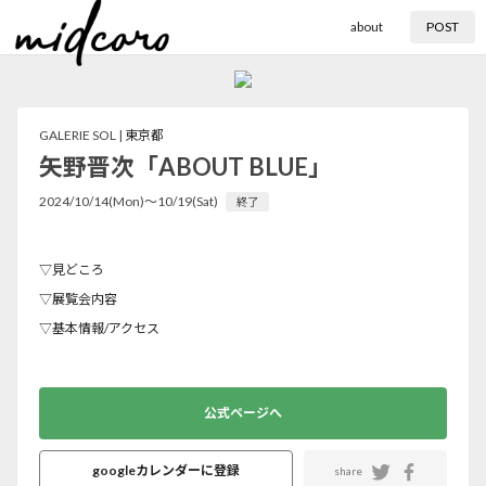
about
POST
GALERIE SOL |
東京都
矢野晋次「ABOUT BLUE」
2024/10/14(Mon)〜10/19(Sat)
終了
▽見どころ
▽展覧会内容
▽基本情報/アクセス
公式ページへ
googleカレンダーに登録
share