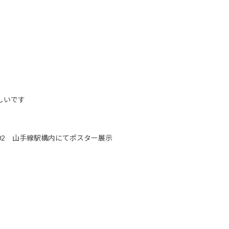
しいです
8〜25/02 山手線駅構内にてポスター展示