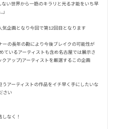
てしない世界から一筋のキラリと光る才能をいち早
..」
人気企画となり今回で第12回目となります
ナーの長年の勘により今後ブレイクの可能性が
始めているアーティストも含め名古屋では展示さ
ックアップ)アーティストを厳選するこの企画
担うアーティストの作品をイチ早く手にしたいな
ください
逃しなく！