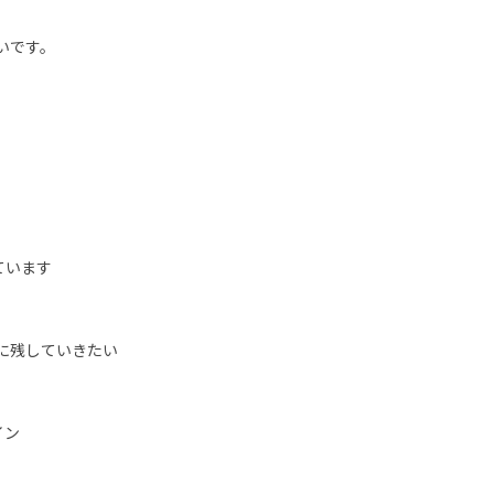
いです。
ています
に残していきたい
イン