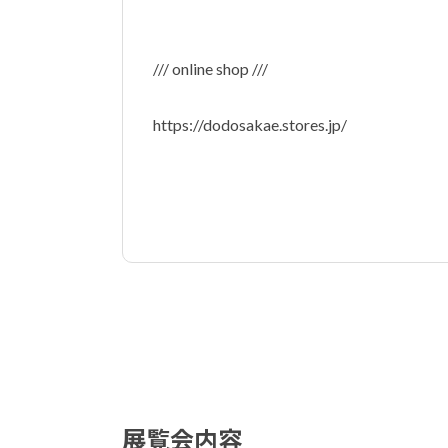
/// online shop ///
https://dodosakae.stores.jp/
展覧会内容