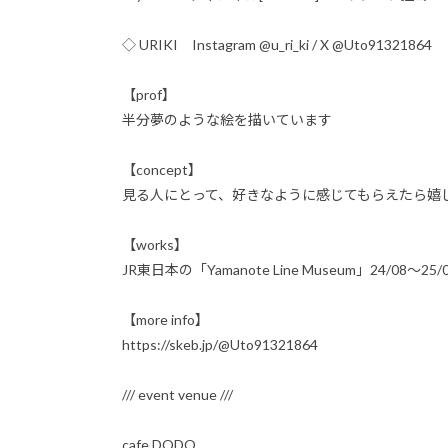
◇ URIKI Instagram @u_ri_ki / X @Uto91321864
【prof】
半分夢のような絵を描いています
【concept】
見る人にとって、好きなように感じてもらえたら嬉
【works】
JR東日本の「Yamanote Line Museum」24/0
【more info】
https://skeb.jp/@Uto91321864
/// event venue ///
cafe DODO