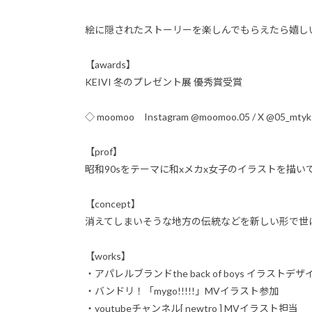
絵に隠されたストーリーを楽しんでもらえたら嬉し
【awards】
KEIVI 冬のプレゼント展 優秀賞受賞
◇ moomoo Instagram @moomoo.05 / X @05_mtyk
【prof】
昭和90sをテーマに和xメカx女子のイラストを描い
【concept】
消えてしまいそうな地方の伝統などを新しい形で世
【works】
・アパレルブランドthe back of boys イラストデザ
・バンドリ！「mygo!!!!!」MVイラスト参加
・youtubeチャンネル[ newtro ] MVイラスト担当