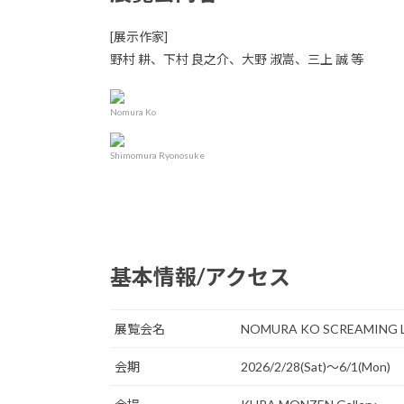
[展示作家]
野村 耕、下村 良之介、大野 淑嵩、三上 誠 等
Nomura Ko
Shimomura Ryonosuke
基本情報/アクセス
展覧会名
NOMURA KO SCREAMING L
会期
2026/2/28(Sat)〜6/1(Mon)