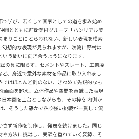
都で学び、若くして画家としての道を歩み始め
の仲間とともに前衛美術グループ「パンリアル美
決まりごとに とらわれない、新しい表現を模索
た幻想的な表現が見られますが、次第に野村は
という問いに向き合うようになります。
は、絵の具に限らず、セメントやスレート、工業廃
など、身近で意外な素材を作品に取り入れまし
界ではほとんど例のない、きわめて先鋭的なも
らな画面を超え、立体作品や空間を意識した表現
な日本画を土台としながらも、その枠を 内側か
には、そうした静かで粘り強い挑戦が一貫して流
かさず新作を制作し、発表を続けました。同じ
材や方法に挑戦し、実験を重ねていく姿勢こそ