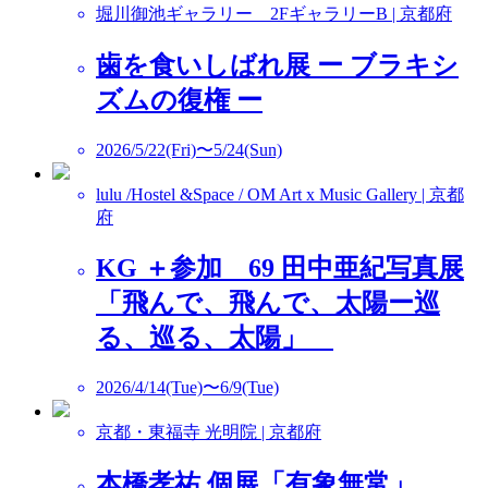
堀川御池ギャラリー 2FギャラリーB | 京都府
歯を食いしばれ展 ー ブラキシ
ズムの復権 ー
2026/5/22(Fri)〜5/24(Sun)
lulu /Hostel &Space / OM Art x Music Gallery | 京都
府
KG ＋参加 69 田中亜紀写真展
「飛んで、飛んで、太陽ー巡
る、巡る、太陽」
2026/4/14(Tue)〜6/9(Tue)
京都・東福寺 光明院 | 京都府
本橋孝祐 個展「有象無常」