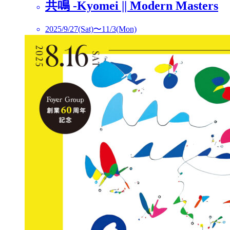
共鳴 -Kyomei || Modern Masters
2025/9/27(Sat)〜11/3(Mon)