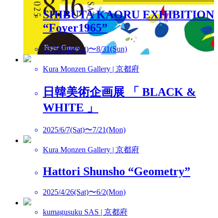
SHIBUTA KAORU EXHIBITION
“Foyer1965”
2025/8/16(Sat)〜8/31(Sun)
Kura Monzen Gallery | 京都府
日韓美術企画展 「 BLACK &
WHITE 」
2025/6/7(Sat)〜7/21(Mon)
Kura Monzen Gallery | 京都府
Hattori Shunsho “Geometry”
2025/4/26(Sat)〜6/2(Mon)
kumagusuku SAS | 京都府