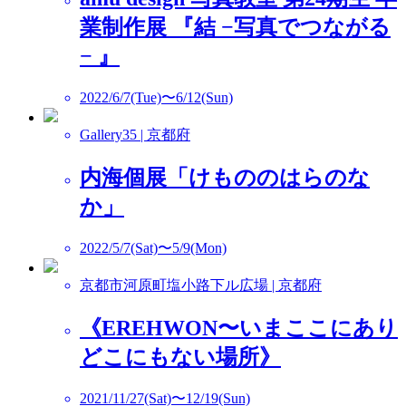
業制作展 『結 −写真でつながる
− 』
2022/6/7(Tue)〜6/12(Sun)
Gallery35 | 京都府
内海個展「けもののはらのな
か」
2022/5/7(Sat)〜5/9(Mon)
京都市河原町塩小路下ル広場 | 京都府
《EREHWON〜いまここにあり
どこにもない場所》
2021/11/27(Sat)〜12/19(Sun)