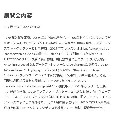
展覧会内容
千々岩 孝道 | Kodo Chijiiwa
1976 年佐賀県出身、2003 年より屋久島在住。2008 年ドイツ ベルリンにて写
真家 Iris Janke のアシスタントを 務めた後、自身初の個展を開催しフリーラン
スフォトグラファーとして在独。2015 年フランス アルル Les Rencontres de
laphotographie dʼArles 期間中に Galerie HUIT にて開催されたWhatʼs up
PHOTODOC グルー プ展に展示参加。共同設立者としてフランス人写真家
Antonin Borgeaud 氏とアートディレクターに Cleo Charuet 氏を迎え、2015
年 Yakushima Photography Festival(YPF) を設立。同年、Galerie Basia
Embiricos( フランス・パ リ ) と作家契約後、10 月に日仏共同主催による第一
回屋久島国際写真祭を開催。2016～2019年フランス アルル
LesRencontresdelaphotographiedʼArles期間中にて YPF ギャラリーを出展
し、好評を得る。2019 年フランス・ ブルターニュ地方に位置するロギビーデ
ラメールにてフォトフェスティバル BZH PHOTO の第一回アーティ ストインレ
ジデンス作家として招待され、同年 7 月に展示を行う。2020 年には兵庫県瀬
戶内を的形、M1997 にてレジデンスを経験、2021 年秋に製作発表予定。