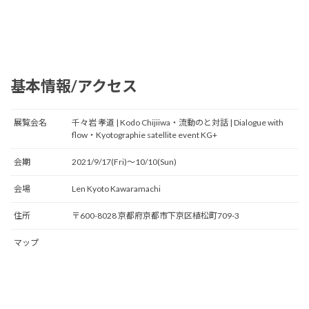
基本情報/アクセス
展覧会名
千々岩 孝道 | Kodo Chijiiwa・流動のと対話 | Dialogue with
flow・Kyotographie satellite event KG+
会期
2021/9/17(Fri)〜10/10(Sun)
会場
Len Kyoto Kawaramachi
住所
〒600-8028 京都府京都市下京区植松町709-3
マップ