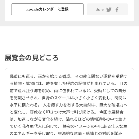
googleカレンダーに登録
share
展覧会の見どころ
幾重にも巡る、雨から始まる循環。 その絶え間ない運動を受動す
る植物・鉱物には、時を有した呼応の記憶が刻まれている。 目の
前で荒れ狂う海を眺め、雨に包まれていると、受動としての自分
を認識させられ、自身のスケールは小さく小さく変化し、時間は
水平に横たわる。 人を癒す力を有する大自然は、巨大な破壊力へ
と変化し、容赦なく叩きつけ大声で叫び続ける。 今回の展覧会
は、加速しながら変化を続け、溢れるほどの情報過多の中で生き
ていく我々現代人に向けて、 静寂のイメージの中にある壮大な生
のエネルギーを受け取り、根源的な意識・感情との対話を試み